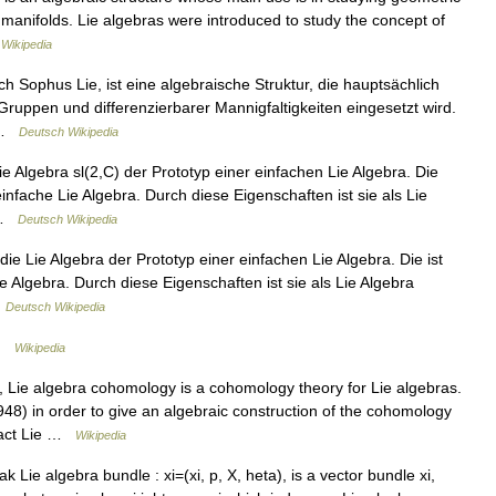
 manifolds. Lie algebras were introduced to study the concept of
…
Wikipedia
 Sophus Lie, ist eine algebraische Struktur, die hauptsächlich
ruppen und differenzierbarer Mannigfaltigkeiten eingesetzt wird.
2 …
Deutsch Wikipedia
e Algebra sl(2,C) der Prototyp einer einfachen Lie Algebra. Die
einfache Lie Algebra. Durch diese Eigenschaften ist sie als Lie
… …
Deutsch Wikipedia
ie Lie Algebra der Prototyp einer einfachen Lie Algebra. Die ist
 Algebra. Durch diese Eigenschaften ist sie als Lie Algebra
…
Deutsch Wikipedia
 …
Wikipedia
Lie algebra cohomology is a cohomology theory for Lie algebras.
948) in order to give an algebraic construction of the cohomology
mpact Lie …
Wikipedia
Lie algebra bundle : xi=(xi, p, X, heta), is a vector bundle xi,