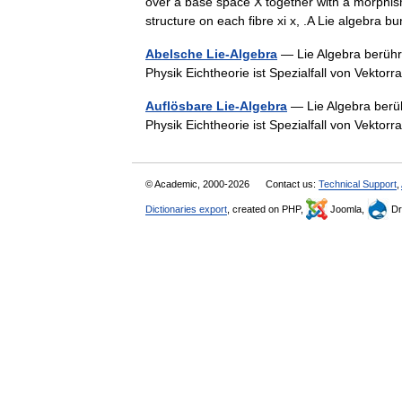
over a base space X together with a morphism 
structure on each fibre xi x, .A Lie algebra
Abelsche Lie-Algebra
— Lie Algebra berühr
Physik Eichtheorie ist Spezialfall von Vekt
Auflösbare Lie-Algebra
— Lie Algebra berüh
Physik Eichtheorie ist Spezialfall von Vekt
© Academic, 2000-2026
Contact us:
Technical Support
,
Dictionaries export
, created on PHP,
Joomla,
Dr