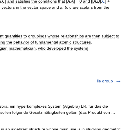
A
,
C
]
and
satisfies
the
conditions
that
[
A
,
A
] =
0
and
[[
A
,
B
],
C
] +
y
vectors
in
the
vector
space
and
a
,
b
,
c
are
scalars
from
the
nt
quantities
to
groupings
whose
relationships
are
then
subject
to
ing
the
behavior
of
fundamental
atomic
structures
.
gian
mathematician
,
who
developed
the
system
]
lie group
ebra, ein hyperkomplexes System (Algebra) LR, für das die
ssen sollen folgende Gesetzmäßigkeiten gelten (das Produkt von …
is an algebraic structure whose main use is in studying geometric