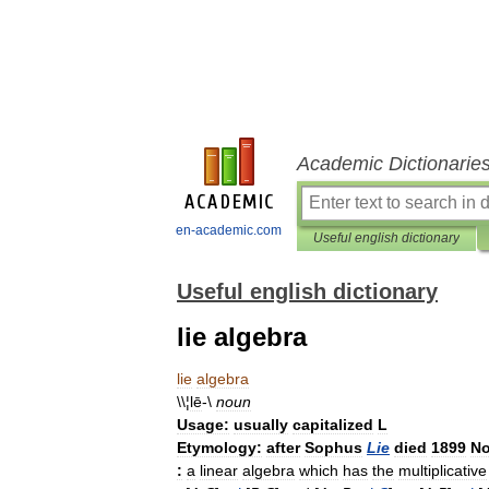
Academic Dictionarie
en-academic.com
Useful english dictionary
Useful english dictionary
lie algebra
lie
algebra
\\¦
lē
-\
noun
Usage:
usually
capitalized
L
Etymology:
after
Sophus
Lie
died
1899
No
:
a
linear
algebra
which
has
the
multiplicative