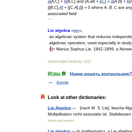
a
[
A
,
C
] +
b
[
B
,
C
]
and
[
A
,
aB
+
bC
] =
a
[
A
,
B
] +
b
[
[[
B
,
C
],
A
] + [[
C
,
A
],
B
] =
0
where
A
,
B
,
C
are
an
associated
field
* * *
Lie
algebra
«
lee
»,
an
algebraic
system
that
reduces
independe
algebraic
operation
,
used
especially
in
study
╂
[<
Marius
Sophus
Lie
,
1842
-
1899
,
a
Norwe
Useful
english
dictionary
.
2012
.
Игры ⚽
Нужно решить контрольную?
licente
Look at other dictionaries:
Lie-Algebra
— [nach M. S. Lie], liesche Alg
Multiplikation nicht assoziativ ist. Stattde
Universal-Lexikon
Lie algebra
— In mathematics, a Lie algebra 