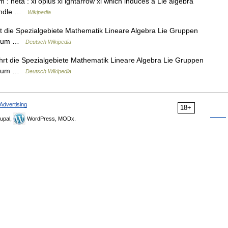
: heta : xi oplus xi ightarrow xi which induces a Lie algebra
 bundle …
Wikipedia
t die Spezialgebiete Mathematik Lineare Algebra Lie Gruppen
orraum …
Deutsch Wikipedia
rt die Spezialgebiete Mathematik Lineare Algebra Lie Gruppen
orraum …
Deutsch Wikipedia
Advertising
18+
upal,
WordPress, MODx.