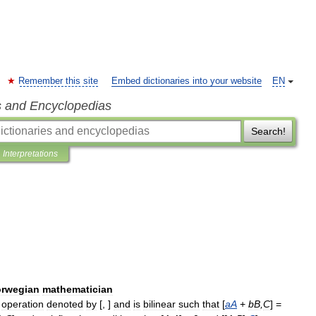
Remember this site
Embed dictionaries into your website
EN
s and Encyclopedias
Search!
Interpretations
rwegian
mathematician
operation
denoted
by
[, ]
and
is
bilinear
such
that
[
aA
+
bB
,
C
] =